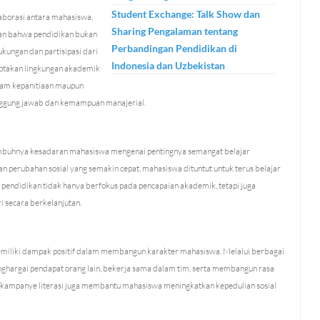
Student Exchange: Talk Show dan
aborasi antara mahasiswa,
Sharing Pengalaman tentang
kan bahwa pendidikan bukan
Perbandingan Pendidikan di
ungan dan partisipasi dari
Indonesia dan Uzbekistan
iptakan lingkungan akademik
 dalam kepanitiaan maupun
anggung jawab dan kemampuan manajerial.
 tumbuhnya kesadaran mahasiswa mengenai pentingnya semangat belajar
an perubahan sosial yang semakin cepat, mahasiswa dituntut untuk terus belajar
 pendidikan tidak hanya berfokus pada pencapaian akademik, tetapi juga
secara berkelanjutan.
miliki dampak positif dalam membangun karakter mahasiswa. Melalui berbagai
enghargai pendapat orang lain, bekerja sama dalam tim, serta membangun rasa
un kampanye literasi juga membantu mahasiswa meningkatkan kepedulian sosial