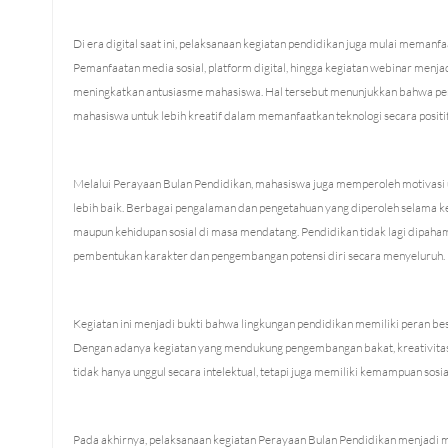
Di era digital saat ini, pelaksanaan kegiatan pendidikan juga mulai meman
Pemanfaatan media sosial, platform digital, hingga kegiatan webinar menjad
meningkatkan antusiasme mahasiswa. Hal tersebut menunjukkan bahwa pe
mahasiswa untuk lebih kreatif dalam memanfaatkan teknologi secara positif
Melalui Perayaan Bulan Pendidikan, mahasiswa juga memperoleh motivasi 
lebih baik. Berbagai pengalaman dan pengetahuan yang diperoleh selama k
maupun kehidupan sosial di masa mendatang. Pendidikan tidak lagi dipaham
pembentukan karakter dan pengembangan potensi diri secara menyeluruh.
Kegiatan ini menjadi bukti bahwa lingkungan pendidikan memiliki peran bes
Dengan adanya kegiatan yang mendukung pengembangan bakat, kreativitas,
tidak hanya unggul secara intelektual, tetapi juga memiliki kemampuan sosia
Pada akhirnya, pelaksanaan kegiatan Perayaan Bulan Pendidikan menjadi 