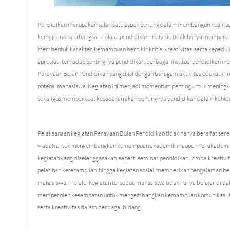
Pendidikan merupakan salah satu aspek penting dalam membangun kualita
kemajuan suatu bangsa. Melalui pendidikan, individu tidak hanya memperol
membentuk karakter, kemampuan berpikir kritis, kreativitas, serta kepeduli
apresiasi terhadap pentingnya pendidikan, berbagai institusi pendidikan 
Perayaan Bulan Pendidikan yang diisi dengan beragam aktivitas edukatif, i
potensi mahasiswa. Kegiatan ini menjadi momentum penting untuk meningk
sekaligus memperkuat kesadaran akan pentingnya pendidikan dalam kehid
Pelaksanaan kegiatan Perayaan Bulan Pendidikan tidak hanya bersifat serem
wadah untuk mengembangkan kemampuan akademik maupun nonakademik
kegiatan yang diselenggarakan, seperti seminar pendidikan, lomba kreativitas
pelatihan keterampilan, hingga kegiatan sosial, memberikan pengalaman bela
mahasiswa. Melalui kegiatan tersebut, mahasiswa tidak hanya belajar di dal
memperoleh kesempatan untuk mengembangkan kemampuan komunikasi, k
serta kreativitas dalam berbagai bidang.