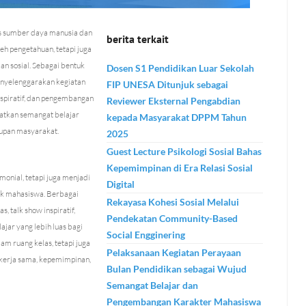
s sumber daya manusia dan
berita terkait
eh pengetahuan, tetapi juga
an sosial. Sebagai bentuk
Dosen S1 Pendidikan Luar Sekolah
menyelenggarakan kegiatan
FIP UNESA Ditunjuk sebagai
nspiratif, dan pengembangan
Reviewer Eksternal Pengabdian
atkan semangat belajar
kepada Masyarakat DPPM Tahun
upan masyarakat.
2025
Guest Lecture Psikologi Sosial Bahas
Kepemimpinan di Era Relasi Sosial
onial, tetapi juga menjadi
Digital
 mahasiswa. Berbagai
Rekayasa Kohesi Sosial Melalui
, talk show inspiratif,
Pendekatan Community-Based
jar yang lebih luas bagi
Social Engginering
am ruang kelas, tetapi juga
Pelaksanaan Kegiatan Perayaan
erja sama, kepemimpinan,
Bulan Pendidikan sebagai Wujud
Semangat Belajar dan
Pengembangan Karakter Mahasiswa