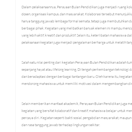
Dalam pelaksanaannya, Perayaan Bulan Pendidikan juga menjadi ruang kol
dosen, organisasi kampus, dan masyarakat. Kolaborasi tersebut menunjuk
hanya tanggung jawab lembaga formal semata, tetapi juga membutuhkan duk
berbagai pihak. Kegiatan yang melibatkan banyak elemen ini mampu menc
yang lebih aktif, kreatif, dan produktif. Selain itu, keterlibatan mahasiswa
pelaksanaan kegiatan juga menjadi pengalaman berharga untuk melatih t
Salah satu nilai penting dari kegiatan Perayaan Bulan Pendidikan adalah
sepanjang hayat atau lifelong learning. Di tengah perkembangan teknologi d
dan beradaptasi dengan berbagai tantangan baru. Oleh karena itu, kegiatan
mendorong mahasiswa untuk memiliki motivasi dalam mengembangkan diri 
Selain memberikan manfaat akademik, Perayaan Bulan Pendidikan juga me
kegiatan yang bersifat kolaboratif dan kreatif, mahasiswa belajar untuk m
percaya diri. Kegiatan seperti bakti sosial, pengabdian masyarakat, maup
dan rasa tanggung jawab terhadap lingkungan sekitar.