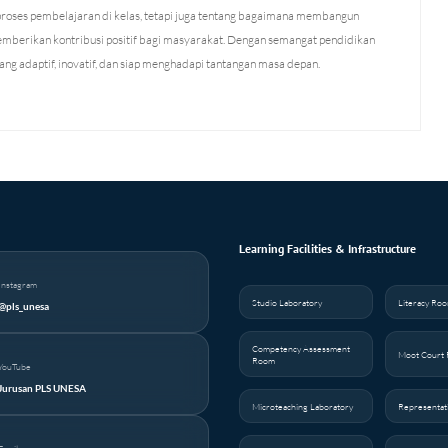
proses pembelajaran di kelas, tetapi juga tentang bagaimana membangun
berikan kontribusi positif bagi masyarakat. Dengan semangat pendidikan
 adaptif, inovatif, dan siap menghadapi tantangan masa depan.
Learning Facilities & Infrastructure
Instagram
Studio Laboratory
Literacy Ro
@pls_unesa
Competency Assessment
Moot Court
Room
YouTube
Jurusan PLS UNESA
Microteaching Laboratory
Representat
Email