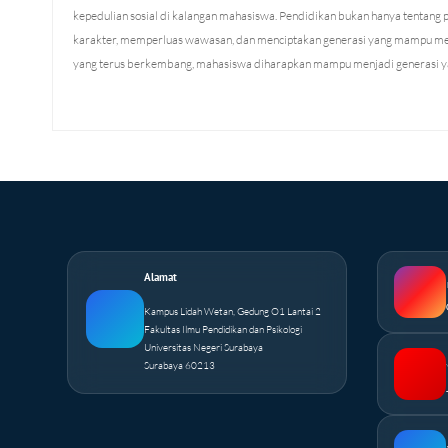
kepedulian sosial di kalangan mahasiswa. Pendidikan bukan hanya tentang 
karakter, memperluas wawasan, dan menciptakan generasi yang mampu mem
yang terus berkembang, mahasiswa diharapkan mampu menjadi generasi yang
Alamat
Kampus Lidah Wetan, Gedung O1 Lantai 2
Fakultas Ilmu Pendidikan dan Psikologi
Universitas Negeri Surabaya
Surabaya 60213