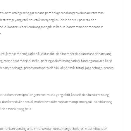
faatkan teknologi sebagai sarana pembelajaran dan penyebaran informasi.
i strategi yang efektif untuk menjangkau lebih banyak peserta dan
ndidikan terus berkembang mengikuti kebutuhan zaman dan menuntut
.
untuk terus meningkatkan kualitas diri dan mempersiapkan masa depan yang
egiatan dapat menjadi bekal penting dalam menghadapi tantangan dunia kerja
i hanya sebagai proses memperoleh nilai akademik, tetapi juga sebagai proses
ar dalam menciptakan generasi muda yang aktif, kreatif, dan berdaya saing.
 dan kepedulian sosial, mahasiswa diharapkan mampu menjadi individu yang
l dan moral yang baik.
momentum penting untuk menumbuhkan semangat belajar, kreativitas, dan