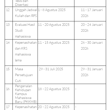
Tesis dan
Disertasi
Unggah
Jadwal
1 -
8
Agustus
2025
11
-
17 Januari
12
Kuliah
dan
RPS
2026
13
Evaluasi
Hasil
11
-
20
Agustus
2025
20
-
24 Januari
Studi
2026
mahasiswa
Kepenasihatan
11
-
15
Agustus
2025
26
-
30 Januari
14
dan
KRS
2026
mahasiswa
lama
15
Masa
29 -
31 Juli
2025
29
-
31 Januari
Persetujuan
2026
Cuti
Pengenalan
16
18
-
22
Agustus
2025
-
Kehidupan
Kampus
Mahasiswa
Baru (PKKMB)
Kepenasihatan
20
-
22
Agustus
2025
-
17