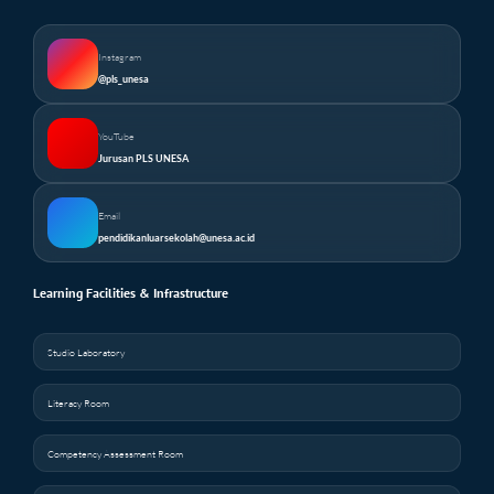
Instagram
@pls_unesa
YouTube
Jurusan PLS UNESA
Email
pendidikanluarsekolah@unesa.ac.id
Learning Facilities & Infrastructure
Studio Laboratory
Literacy Room
Competency Assessment Room