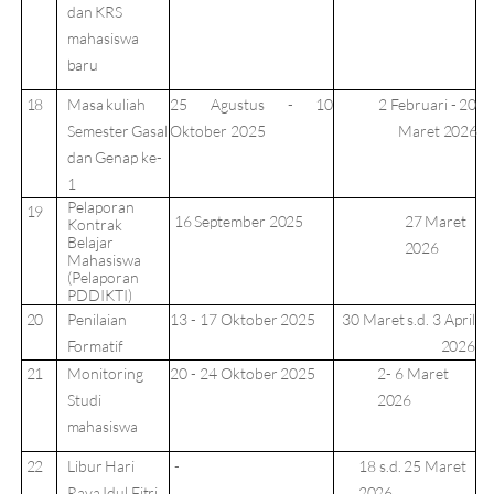
dan
KRS
mahasiswa
baru
18
Masa
kuliah
25
Agustus
-
10
2
Februari
-
20
Semester
Gasal
Oktober
2025
Maret
2026
dan
Genap
ke-
1
Pelaporan
19
16
September
2025
27
Maret
Kontrak
Belajar
2026
Mahasiswa
(Pelaporan
PDDIKTI)
20
Penilaian
13
-
17
Oktober
2025
30
Maret
s.d.
3
April
Formatif
2026
Monitoring
20
-
24
Oktober
2025
2-
6 Maret
21
Studi
2026
mahasiswa
22
Libur
Hari
-
18
s.d.
25
Maret
Raya
Idul
Fitri
2026