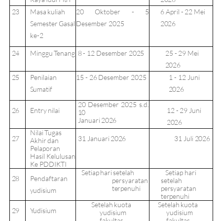
Masa
kuliah
20
Oktober
-
5
6
April
-
22
Mei
23
Semester
Gasal
Desember
2025
2026
ke-
2
24
Minggu
Tenang
8
-
12
Desember
2025
25
-
29
Mei
2026
Penilaian
15 -
26
Desember
2025
1
-
12 Juni
25
Sumatif
2026
20
Desember
2025
s.d.
26
Entry
nilai
12
-
29 Juni
10
Januari
2026
2026
Nilai
Tugas
27
31
Januari
2026
31
Juli
2026
Akhir
dan
Pelaporan
Hasil Kelulusan
Ke PDDIKTI
Setiap
hari
setelah
Setiap hari
28
Pendaftaran
persyaratan
setelah
terpenuhi
persyaratan
yudisium
terpenuhi
Setelah
kuota
Setelah
kuota
29
Yudisium
yudisium
yudisium
fakultas
fakultas