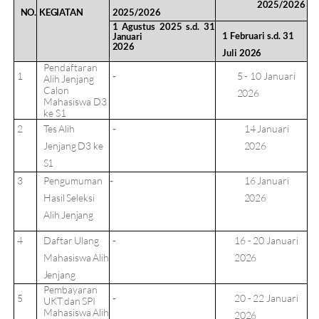
2025/2026
2025/2026
NO.
KEGIATAN
1
Agustus
2025
s.d.
31
1
Februari
s.d.
31
Januari
2026
Juli
2026
Pendaftaran
1
-
5
-
10
Januari
Alih
Jenjang
Calon
2026
Mahasiswa D3
ke S1
2
Tes
Alih
-
14
Januari
Jenjang
D3
ke
2026
S1
3
Pengumuman
-
16
Januari
Hasil
Seleksi
2026
Alih
Jenjang
4
Daftar
Ulang
-
16
-
20 Januari
Mahasiswa
Alih
2026
Jenjang
Pembayaran
5
-
20
-
22 Januari
UKT
dan
SPI
Mahasiswa
Alih
2026