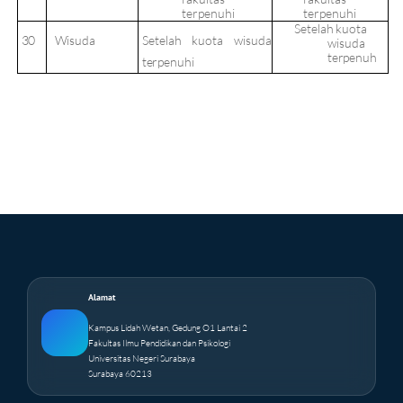
terpenuhi
terpenuhi
Setelah
kuota
30
Wisuda
Setelah
kuota
wisuda
wisuda
terpenuh
terpenuhi
Alamat
Kampus Lidah Wetan, Gedung O1 Lantai 2
Fakultas Ilmu Pendidikan dan Psikologi
Universitas Negeri Surabaya
Surabaya 60213