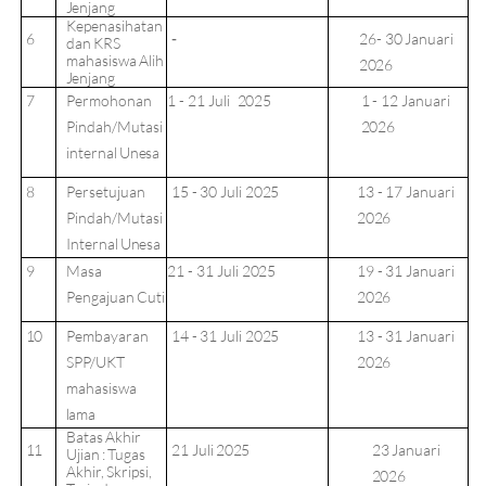
Jenjang
Kepenasihatan
6
-
26-
30
Januari
dan
KRS
mahasiswa
Alih
2026
Jenjang
7
Permohonan
1
-
21 Juli
2025
1
-
12
Januari
Pindah/Mutasi
2026
internal
Unesa
8
Persetujuan
15 -
30 Juli
2025
13
-
17 Januari
Pindah/Mutasi
2026
Internal
Unesa
9
Masa
21 -
31 Juli
2025
19
-
31 Januari
Pengajuan
Cuti
2026
10
Pembayaran
14 -
31 Juli
2025
13
-
31 Januari
SPP/UKT
2026
mahasiswa
lama
Batas
Akhir
11
21
Juli
2025
23
Januari
Ujian
:
Tugas
Akhir,
Skripsi,
2026