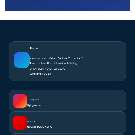
Alamat
Kampus Lidah Wetan, Gedung O1 Lantai 2
Fakultas Ilmu Pendidikan dan Psikologi
Universitas Negeri Surabaya
Surabaya 60213
Instagram
@pls_unesa
YouTube
Jurusan PLS UNESA